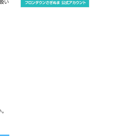
扱い
い。