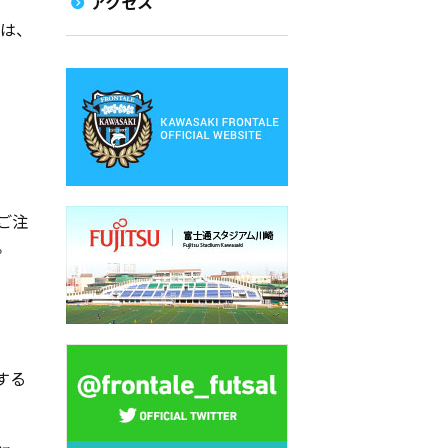
アクセス
は、
ご注
。
する
。