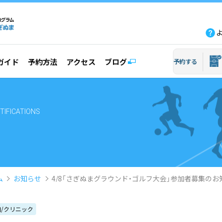
fb
tw
line
yout
ガイド
予約方法
アクセス
ブログ
予約する
TIFICATIONS
ム
お知らせ
4/8「さぎぬまグラウンド・ゴルフ大会」参加者募集のお
/クリニック