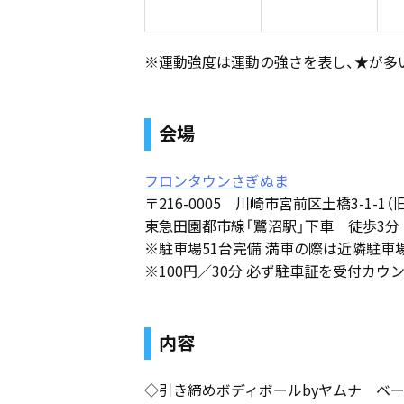
※運動強度は運動の強さを表し、★が多
会場
フロンタウンさぎぬま
〒216-0005 川崎市宮前区土橋3-1-1
東急田園都市線「鷺沼駅」下車 徒歩3分
※駐車場51台完備 満車の際は近隣駐車
※100円／30分 必ず駐車証を受付カ
内容
◇引き締めボディボールbyヤムナ ベ