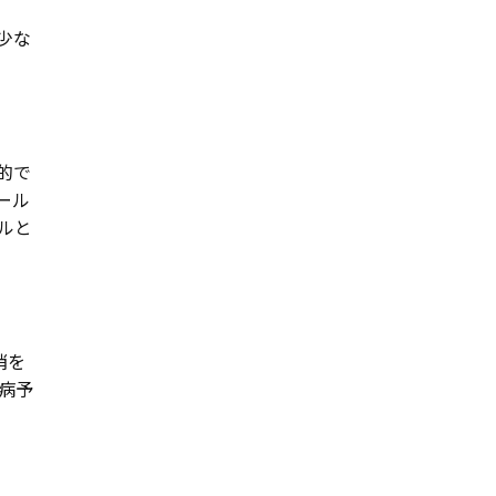
少な
的で
ール
ルと
消を
病予