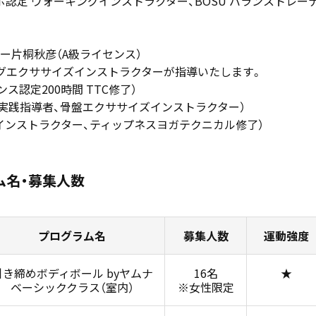
ボ認定 ウォーキングインストラクター、BOSU バランストレー
ー片桐秋彦（A級ライセンス）
グエクササイズインストラクターが指導いたします。
ス認定200時間 TTC修了）
実践指導者、骨盤エクササイズインストラクター）
定インストラクター、ティップネスヨガテクニカル修了）
ム名・募集人数
プログラム名
募集人数
運動強度
引き締めボディボール byヤムナ
16名
★
ベーシッククラス（室内）
※女性限定