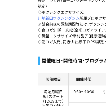
藤沼 ひとみ（ヨーコ・ウォーキング・ラ
認定）
◇ボクシングエクササイズ:
川崎新田ボクシングジム
所属プロボクサ
※試合前後の調整期間等には、ボクシン
◇夜ヨガ:川瀬 真紀（全米ヨガアライアン
◇骨盤エクササイズ:幸村晶子（健康運動
◇朝ヨガ入門、初級:井出淳子（YPSI認
開催曜日・開催時間・プログラ
開催曜日
開催時間
毎週月曜日
9:30〜10:30
9/5スタート
（12/19まで）
※祝日を除く