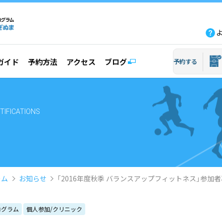
fb
tw
line
yout
ガイド
予約方法
アクセス
ブログ
予約する
TIFICATIONS
ーム
お知らせ
「2016年度秋季 バランスアップフィットネス」参加
ログラム
個人参加/クリニック