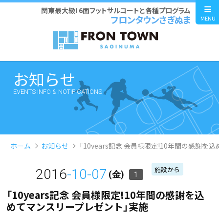
関東最大級! 6面フットサルコートと各種プログラム
フロンタウンさぎぬま
MENU
お知らせ
EVENTS INFO & NOTIFICATIONS
ホーム
お知らせ
「10years記念 会員様限定!10年間の感謝
施設から
2016
-10-07
(金)
1
「10years記念 会員様限定!10年間の感謝を込
めてマンスリープレゼント」実施