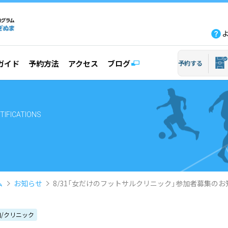
fb
tw
line
yout
ガイド
予約方法
アクセス
ブログ
予約する
TIFICATIONS
ム
お知らせ
8/31「女だけのフットサルクリニック」参加者募集のお
/クリニック