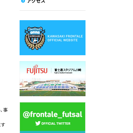
アクセス
、事
載す