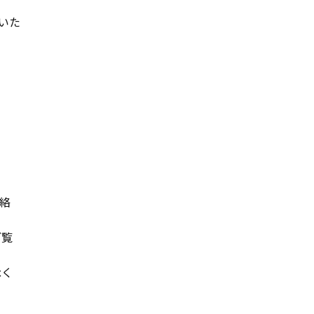
いた
絡
ご覧
承く