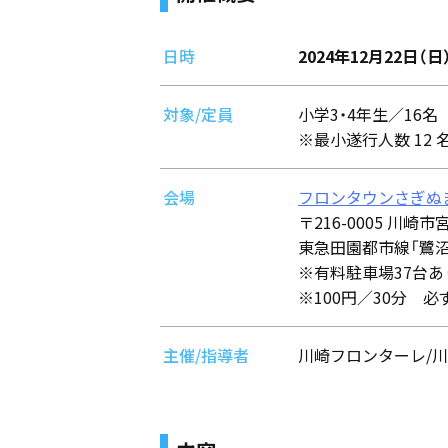
日時
2024年12月22日（日）
対象/定員
小学3・4年生／16名
※最小遂行人数 12 
会場
フロンタウンさぎぬ
〒216-0005 川崎市
東急田園都市線「鷺沼
※有料駐車場37台
※100円／30分 
主催/指導者
川崎フロンターレ/川