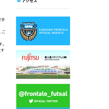
アクセス
軍手
、ご
す。
載す