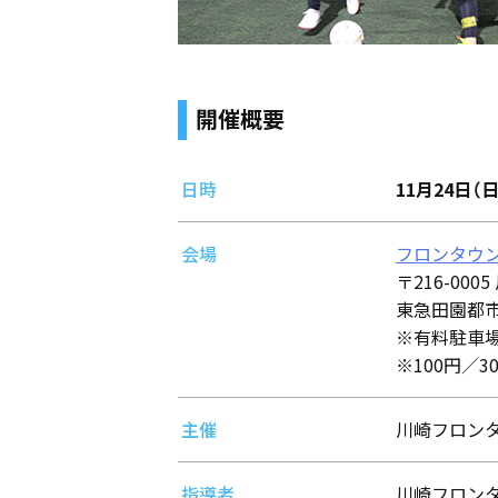
開催概要
日時
11月24日（日
会場
フロンタウ
〒216-000
東急田園都市
※有料駐車
※100円／
主催
川崎フロン
指導者
川崎フロン