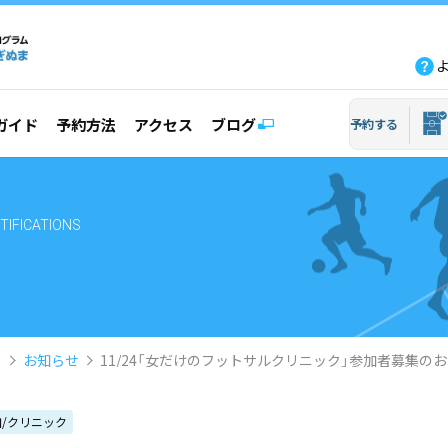
fb
tw
line
yout
ガイド
予約方法
アクセス
ブログ
予約する
TIFICATIONS
ム
お知らせ
11/24「女だけのフットサルクリニック」参加者募集の
/クリニック