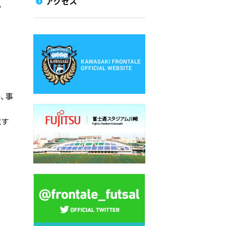
アクセス
。
、事
載す