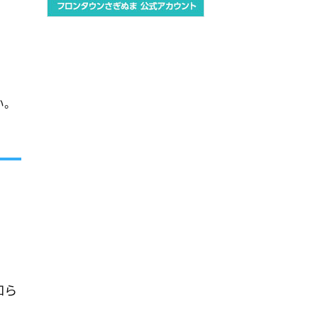
い。
知ら