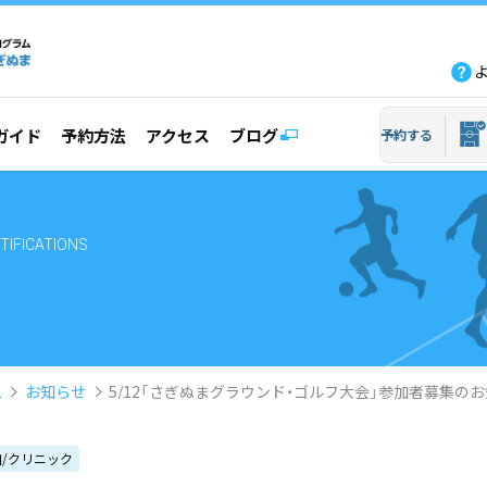
fb
tw
line
yout
ガイド
予約方法
アクセス
ブログ
予約する
TIFICATIONS
ム
お知らせ
5/12「さぎぬまグラウンド・ゴルフ大会」参加者募集の
/クリニック