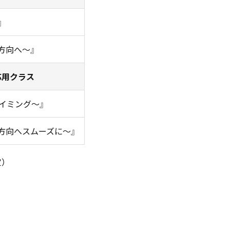
』
方向へ〜』
応用クラス
タイミング〜』
方向へスムーズに〜』
）
）