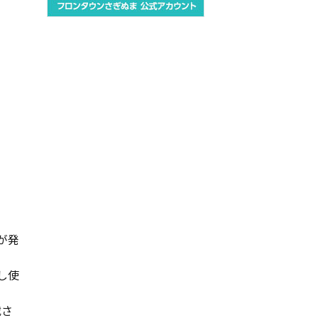
が発
し使
載さ