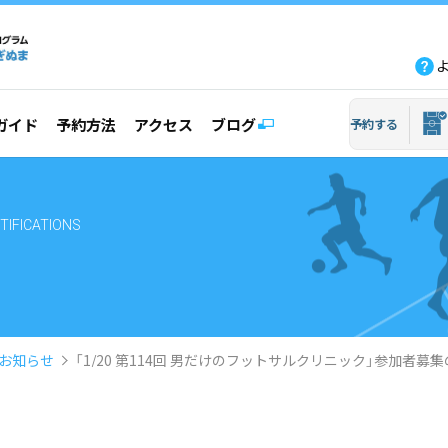
fb
tw
line
yout
ガイド
予約方法
アクセス
ブログ
予約する
TIFICATIONS
お知らせ
「1/20 第114回 男だけのフットサルクリニック」参加者募