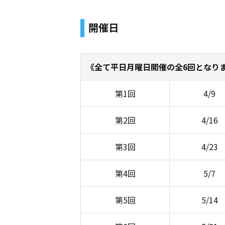
開催日
《全て平日月曜日開催の全6回となり
第1回
4/9
第2回
4/16
第3回
4/23
第4回
5/7
第5回
5/14