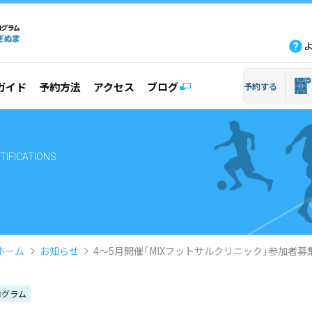
fb
tw
line
yout
ガイド
予約方法
アクセス
ブログ
予約する
TIFICATIONS
ホーム
お知らせ
4〜5月開催「MIXフットサルクリニック」参加者募
ログラム