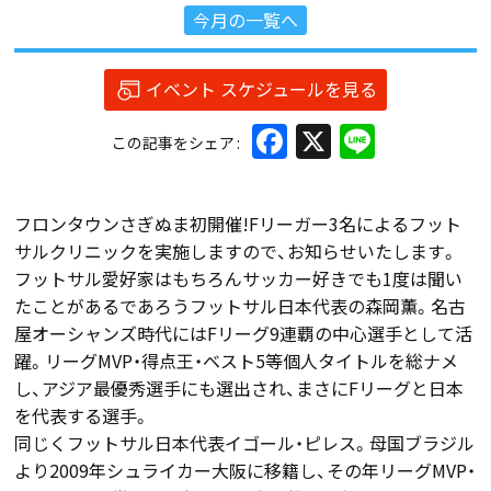
今月の一覧へ
イベント スケジュールを見る
Facebook
X
Line
この記事をシェア
フロンタウンさぎぬま初開催!Fリーガー3名によるフット
サルクリニックを実施しますので、お知らせいたします。
フットサル愛好家はもちろんサッカー好きでも1度は聞い
たことがあるであろうフットサル日本代表の森岡薫。名古
屋オーシャンズ時代にはFリーグ9連覇の中心選手として活
躍。リーグMVP・得点王・ベスト5等個人タイトルを総ナメ
し、アジア最優秀選手にも選出され、まさにFリーグと日本
を代表する選手。
同じくフットサル日本代表イゴール・ピレス。母国ブラジル
より2009年シュライカー大阪に移籍し、その年リーグMVP・