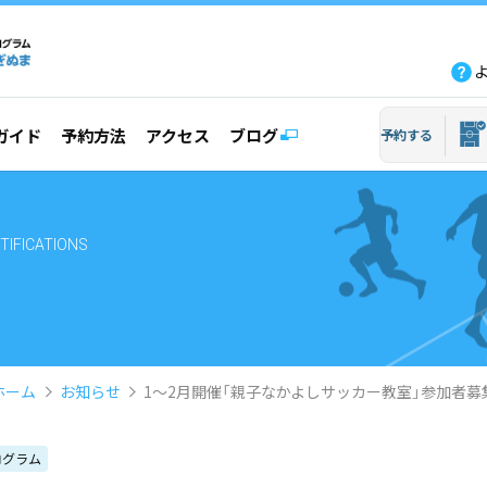
fb
tw
line
yout
ガイド
予約方法
アクセス
ブログ
予約する
TIFICATIONS
ホーム
お知らせ
1〜2月開催「親子なかよしサッカー教室」参加者募
ログラム