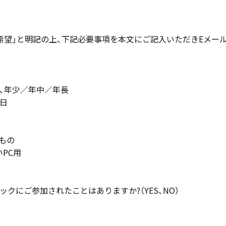
希望」と明記の上、下記必要事項を本文にご記入いただきEメー
日、年少／年中／年長
月日
もの
PC用
ックにご参加されたことはありますか?（YES、NO）