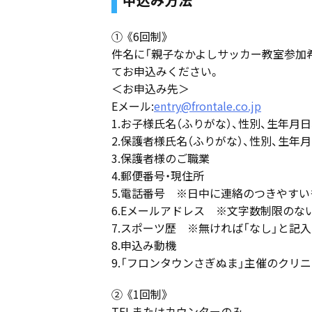
① 《6回制》
件名に「親子なかよしサッカー教室参加
てお申込みください。
＜お申込み先＞
Eメール:
entry@frontale.co.jp
1.お子様氏名（ふりがな）、性別、生年月
2.保護者様氏名（ふりがな）、性別、生年
3.保護者様のご職業
4.郵便番号・現住所
5.電話番号 ※日中に連絡のつきやすい
6.Eメールアドレス ※文字数制限のない
7.スポーツ歴 ※無ければ「なし」と記入
8.申込み動機
9.「フロンタウンさぎぬま」主催のクリニ
② 《1回制》
TELまたはカウンターのみ