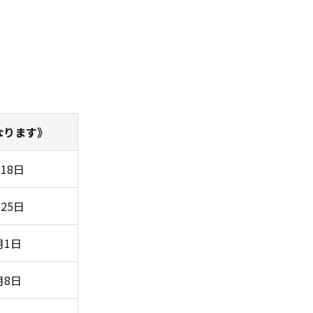
なります》
月18日
月25日
月1日
月8日