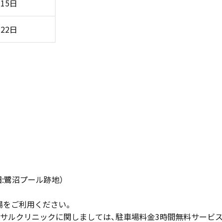
月15日
月22日
（旧:鷺沼プール跡地）
場をご利用ください。
サルクリニックに関しましては、駐車場料金3時間無料サービ