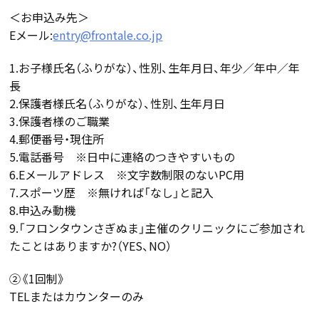
＜お申込み先＞
Eメール:
entry@frontale.co.jp
1.お子様氏名（ふりがな）、性別、生年月日、年少／年中／年
長
2.保護者様氏名（ふりがな）、性別、生年月日
3.保護者様のご職業
4.郵便番号・現住所
5.電話番号 ※日中に連絡のつきやすいもの
6.Eメールアドレス ※文字数制限のないPC用
7.スポーツ歴 ※無ければ「なし」と記入
8.申込み動機
9.「フロンタウンさぎぬま」主催のクリニックにご参加され
たことはありますか?（YES、NO）
②《1回制》
TELまたはカウンターのみ