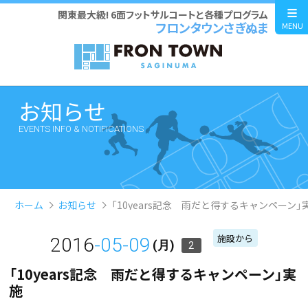
関東最大級! 6面フットサルコートと各種プログラム
フロンタウンさぎぬま
MENU
お知らせ
EVENTS INFO & NOTIFICATIONS
ホーム
お知らせ
「10years記念 雨だと得するキャンペーン」
施設から
2016
-05-09
(月)
2
「10years記念 雨だと得するキャンペーン」実
施