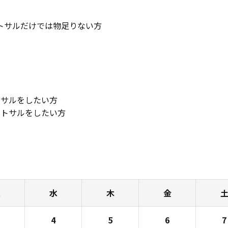
ットサルだけでは物足りない方
トサルをしたい方
ットサルをしたい方
火
水
木
金
4
5
6
7