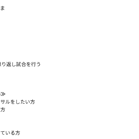
ま
、繰り返し試合を行う
め≫
トサルをしたい方
い方
している方