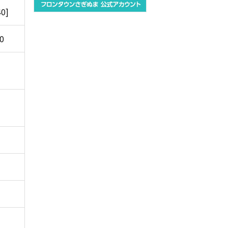
40]
00