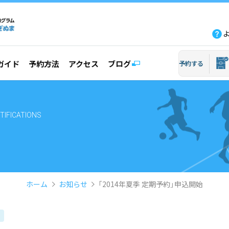
fb
tw
line
yout
ガイド
予約方法
アクセス
ブログ
予約する
TIFICATIONS
ホーム
お知らせ
「2014年夏季 定期予約」申込開始
ら