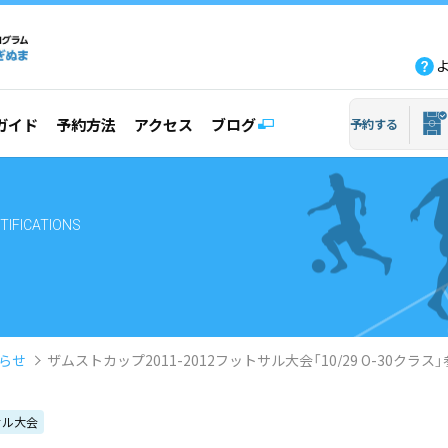
fb
tw
line
yout
ガイド
予約方法
アクセス
ブログ
予約する
TIFICATIONS
らせ
ザムストカップ2011-2012フットサル大会「10/29 O-30クラ
サル大会